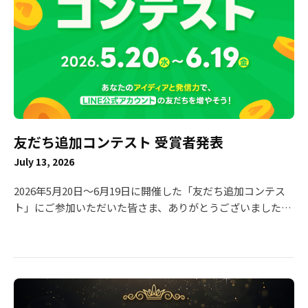
付終了： 2026年7月22日（水） ・ パートナー所属から個人
への収益化切り替えに関しましても、同日をもって受付終了
となります。 ・ クリエイター様の登録情報不備等により審
査が進められない場合、収益化申請の終了期日までに不備等
の解消が確認できない際には登録ができかねます。 あらかじ
めご了承くださいますようお願い申し上げます。 新規投稿停
止日： 2026年9月28日（月） ・VOOM studioからの新規投
稿を終了いたします。 サービス提供終了日： 2026年9月30日
友だち追加コンテスト 受賞者発表
（水）午前11時ごろ ・ サービス提供終了日まで、現状通り
収益還元を行ってまいります。 ■ 収益金のお支払いについ
July 13, 2026
て 本プログラム終了に伴う収益金のお支払いは、以下の通
り予定しております。 ・ 最終振込予定日： 2026年11月中
2026年5月20日〜6月19日に開催した「友だち追加コンテス
旬〜末日（予定） ・ 最終お振込の条件について：11月の最
ト」にご参加いただいた皆さま、ありがとうございました！
終振込に限り、最低支払金額（税抜5,000円）の制限を設け
本コンテストは、LINE VOOMでの投稿を通じてLINE公式ア
ず、振込手数料を弊社にて負担のうえ、対象となるすべての
カウントの友だち追加数を競う企画として実施し、多くのク
皆様へ収益金をお支払いいたします。 【重要】アカウントの
リエイターの皆さまに創意工夫を凝らした投稿をしていただ
維持について 収益金の集計および正常な精算処理を行うた
きました。 厳正な審査の結果、以下の方々の受賞が決定しま
め、最終の収益金のお支払いが完了するまで、「LINE
した！ 本ページでは、受賞者一覧と、最優秀賞・優秀賞・ベ
VOOM」のアカウントは削除されないようお願いいたしま
ストアイディア賞を受賞された7名の投稿をご紹介いたしま