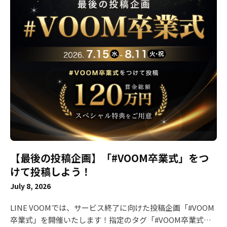
す。 ※事前にアカウントが削除された場合、収益金のお支払
す。 🥇 最優秀賞（賞金30万円） 小麦アレルギー🌾 友だち追
いが正常に行われない可能性がございます。 ■ サービス終
加をして、トークにキーワードを送るとコントの続きの動画
了に関するご不明点やご質問は、以下のお問い合わせフォー
が見られるという企画を実施されていました💡 他にも視聴者
ムよりご連絡ください。https://contact-
の動機付けが上手な動画を多数投稿！お見事です👏 ※LINE
cc.line.me/category1ld/14550 ご利用中の皆様には多大なご
公式アカウントの応答メッセージ機能の使い方はコチラをご
迷惑をおかけいたしますが、何卒ご理解賜りますようお願い
確認ください 🥈 優秀賞（賞金10万円 × 5名） ぴよたぬき♡
申し上げます。 これまでの「LINE VOOM」へのあたたかい
友だち追加してキーワードを送るとアイコン画像や壁紙をプ
ご支援とご協力に、深く感謝申し上げます。 今後ともLINE
レゼントする企画を実施されていました。"期間限定"の要素
をよろしくお願いいたします。
もユーザーアクションの後押しになりそうですね☺️ ぱみ 友
だち追加してキーワードを送るとアイコン画像をプレゼント
する企画を実施。応答メッセージ機能の仕様も丁寧に説明さ
れていて分かりやすいです😊 以下の3組は、友だち追加の方
【最後の投稿企画】「#VOOM卒業式」をつ
法を動画内で説明されていました👍 モフモフモー🐶🌈 うに
ちゃん＆えびちゃん アジーン 💡 ベストアイディア賞（賞金
けて投稿しよう！
20万円） まつぼっくり🍓 時間限定でLINE返信をする企画を
July 8, 2026
実施！1対1のメッセージがいつものLINEで出来て、ファン
の方は嬉しかったはず😍 🎉 入賞（賞金1万円 × 20名） ※順
LINE VOOMでは、サービス終了に向けた投稿企画「#VOOM
不同 わさびの食べる音 ともカフェもか🙈💓 わんこそば みり
卒業式」を開催いたします！指定のタグ「#VOOM卒業式」