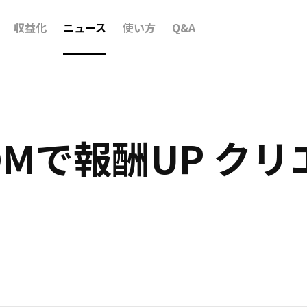
収益化
ニュース
使い方
Q&A
VOOMで報酬UP ク