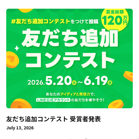
賜りましたこと、心より御礼申し上げます。 今後のスケジュ
ールおよび収益金のお取り扱いにつきまして、下記の通りご
案内申し上げます。 ■ LINE VOOM サービス終了のお知らせ
サービス終了に関する全体告知は、VOOM studioのお知らせ
欄よりご確認ください。 ・タイトル：「LINE VOOM」サー
ビス終了のお知らせ https://voom-studio.line.biz/ ■ LINE
VOOM Creator Program 終了スケジュール 収益化申請の受
付終了： 2026年7月22日（水） ・ パートナー所属から個人
への収益化切り替えに関しましても、同日をもって受付終了
となります。 ・ クリエイター様の登録情報不備等により審
査が進められない場合、収益化申請の終了期日までに不備等
の解消が確認できない際には登録ができかねます。 あらかじ
めご了承くださいますようお願い申し上げます。 新規投稿停
止日： 2026年9月28日（月） ・VOOM studioからの新規投
稿を終了いたします。 サービス提供終了日： 2026年9月30日
友だち追加コンテスト 受賞者発表
（水）午前11時ごろ ・ サービス提供終了日まで、現状通り
収益還元を行ってまいります。 ■ 収益金のお支払いについ
July 13, 2026
て 本プログラム終了に伴う収益金のお支払いは、以下の通