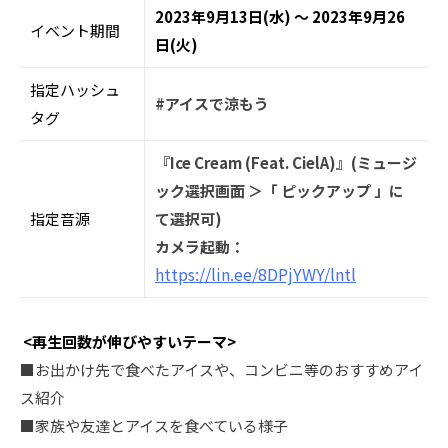
2023年9月13日(水) ～ 2023年9月26
イベント期間
日(火)
指定ハッシュ
#アイスで涼もう
タグ
『Ice Cream (Feat. CielA)』(ミュージ
ック選択画⾯ ＞「 ピックアップ 」に
指定音源
て選択可)
カメラ起動：
https://lin.ee/8DPjYWY/lntl
<再生回数が伸びやすいテーマ>
■お出かけ先で⾷べたアイスや、コンビニ等のおすすめアイ
ス紹介
■家族や友達とアイスを⾷べている様子