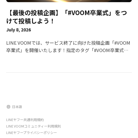
れていて分かりやすいです😊 以下の3組は、友だち追加の方
【最後の投稿企画】「#VOOM卒業式」をつ
法を動画内で説明されていました👍 モフモフモー🐶🌈 うに
ちゃん＆えびちゃん アジーン 💡 ベストアイディア賞（賞金
けて投稿しよう！
20万円） まつぼっくり🍓 時間限定でLINE返信をする企画を
July 8, 2026
実施！1対1のメッセージがいつものLINEで出来て、ファン
の方は嬉しかったはず😍 🎉 入賞（賞金1万円 × 20名） ※順
LINE VOOMでは、サービス終了に向けた投稿企画「#VOOM
不同 わさびの食べる音 ともカフェもか🙈💓 わんこそば みり
卒業式」を開催いたします！指定のタグ「#VOOM卒業式」
ん🙈🌷Illustrator ジャージカップル れつ🦖 IORI Raia くまぽ
をつけて投稿するだけで、豪華賞金が当たるチャンスです。
こ（tttan.） みぃこ すこママ｜料理苦手でも作れる楽ちん飯
ガイドラインに沿っていれば、どんなジャンル・内容でも
🍳 modeA NoRi ココアオレのオンクレブログ 豆柴はなちゃ
OK！これまでVOOMを支えてくださったみなさまと一緒
ん＆まるちゃん ココチャンネル ゆわももチャンネル 【公
に、最後の思い出をつくれたら嬉しいです。 コンテスト概要
式】かな/毎日おうちカフェ もモ太郎。🍑 べんべんファミリ
■投稿期間・受賞内容 【#VOOM卒業式】 VOOMでの活動や
ー Miniature Room 受賞されたクリエイターの皆様、改め
思い出を振り返る投稿を募集します。 投稿期間
て、おめでとうございます！🎉
2026/7/15（水）〜2026/8/11（火・祝） 賞 最優秀賞：10万
日本語
円 × 1名 優秀賞：5万円 × 3名 VOOMありがとう賞：3万円
× 10名 特典 赤坂オフィス 特別ご招待 表彰状授与 LINE
LINEヤフー共通利用規約
VOOM公式アカウント掲載 【同時開催！友だち追加コンテス
LINE VOOMコミュニティー利用規則
ト】 「#VOOM卒業式」に参加いただいた方を対象に、期間
LINEヤフープライバシーポリシー