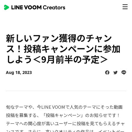
Skip
To
main
Contents
新しいファン獲得のチャン
ス！投稿キャンペーンに参加
しよう＜9月前半の予定＞
Facebook
Twitter
Line
Aug 18, 2023
旬なテーマや、今LINE VOOMで人気のテーマにそった動画
投稿を募集する、「
投稿キャンペーン」のお知らせです！
テーマへの関心度が高いユーザーに投稿を見てもらえるチャ
ンスです。さらに、
高いクオリティの作品は、イベントペー