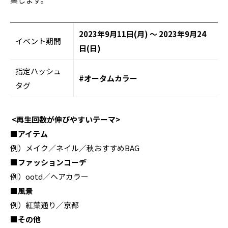
2023年9月11日(月) ～ 2023年9月24
イベント期間
日(日)
指定ハッシュ
#オータムカラー
タグ
<再生回数が伸びやすいテーマ>
■アイテム
例）メイク／ネイル／秋おすすめBAG
■ファッションコーデ
例）ootd／ヘアカラー
■風景
例）紅葉通り／京都
■その他