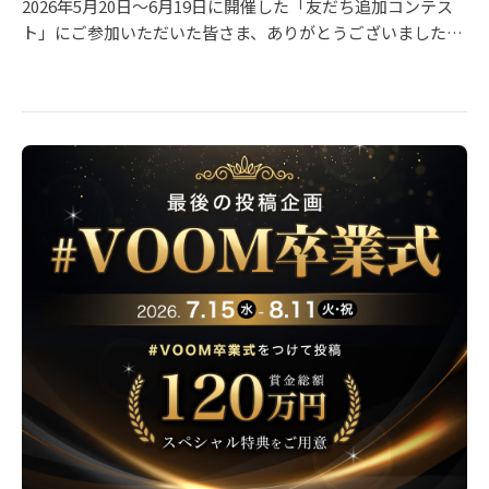
り予定しております。 ・ 最終振込予定日： 2026年11月中
2026年5月20日〜6月19日に開催した「友だち追加コンテス
旬〜末日（予定） ・ 最終お振込の条件について：11月の最
ト」にご参加いただいた皆さま、ありがとうございました！
終振込に限り、最低支払金額（税抜5,000円）の制限を設け
本コンテストは、LINE VOOMでの投稿を通じてLINE公式ア
ず、振込手数料を弊社にて負担のうえ、対象となるすべての
カウントの友だち追加数を競う企画として実施し、多くのク
皆様へ収益金をお支払いいたします。 【重要】アカウントの
リエイターの皆さまに創意工夫を凝らした投稿をしていただ
維持について 収益金の集計および正常な精算処理を行うた
きました。 厳正な審査の結果、以下の方々の受賞が決定しま
め、最終の収益金のお支払いが完了するまで、「LINE
した！ 本ページでは、受賞者一覧と、最優秀賞・優秀賞・ベ
VOOM」のアカウントは削除されないようお願いいたしま
ストアイディア賞を受賞された7名の投稿をご紹介いたしま
す。 ※事前にアカウントが削除された場合、収益金のお支払
す。 🥇 最優秀賞（賞金30万円） 小麦アレルギー🌾 友だち追
いが正常に行われない可能性がございます。 ■ サービス終
加をして、トークにキーワードを送るとコントの続きの動画
了に関するご不明点やご質問は、以下のお問い合わせフォー
が見られるという企画を実施されていました💡 他にも視聴者
ムよりご連絡ください。https://contact-
の動機付けが上手な動画を多数投稿！お見事です👏 ※LINE
cc.line.me/category1ld/14550 ご利用中の皆様には多大なご
公式アカウントの応答メッセージ機能の使い方はコチラをご
迷惑をおかけいたしますが、何卒ご理解賜りますようお願い
確認ください 🥈 優秀賞（賞金10万円 × 5名） ぴよたぬき♡
申し上げます。 これまでの「LINE VOOM」へのあたたかい
友だち追加してキーワードを送るとアイコン画像や壁紙をプ
ご支援とご協力に、深く感謝申し上げます。 今後ともLINE
レゼントする企画を実施されていました。"期間限定"の要素
をよろしくお願いいたします。
もユーザーアクションの後押しになりそうですね☺️ ぱみ 友
だち追加してキーワードを送るとアイコン画像をプレゼント
する企画を実施。応答メッセージ機能の仕様も丁寧に説明さ