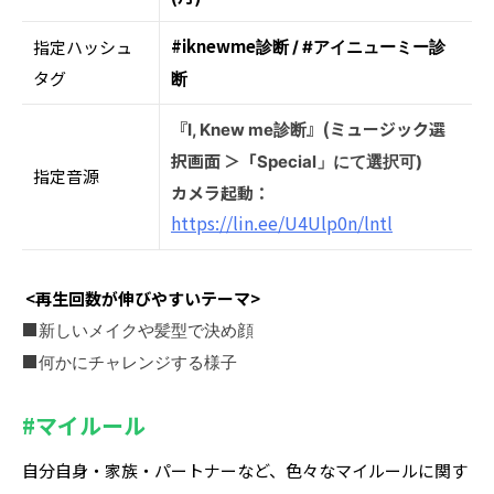
#iknewme
指定ハッシュ
診断
/ #
アイニューミー診
タグ
断
『
』(ミュージック選
I, Knew me
診断
択画⾯ ＞「
Special
」にて選択可)
指定音源
カメラ起動：
https://lin.ee/U4Ulp0n/lntl
<再生回数が伸びやすいテーマ>
■
新しいメイクや髪型で決め顔
■
何かにチャレンジする様子
#マイルール
自分自身・家族・パートナーなど、色々なマイルールに関す