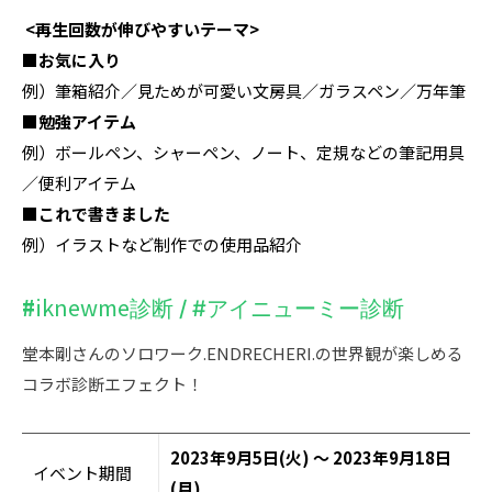
<再生回数が伸びやすいテーマ>
■お気に入り
例）筆箱紹介／見ためが可愛い文房具／ガラスペン／万年筆
■勉強アイテム
例）ボールペン、シャーペン、
ノート、定規などの筆記用具
／便利アイテム
■これで書きました
例）イラストなど制作での使用品紹介
#
iknewme
診断
/ #
アイニューミー診断
堂本剛さんのソロワーク
.ENDRECHERI.
の世界観が楽しめる
コラボ診断エフェクト！
2023年9月5日(火) ～ 2023年9月18日
イベント期間
(月)