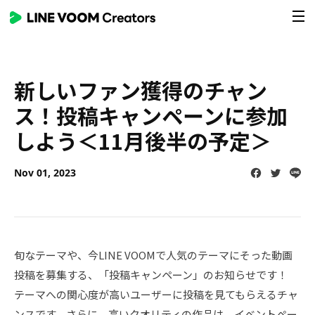
Skip
To
main
Contents
新しいファン獲得のチャン
ス！投稿キャンペーンに参加
しよう＜11月後半の予定＞
Facebook
Twitter
Line
Nov 01, 2023
旬なテーマや、今LINE VOOMで人気のテーマにそった動画
投稿を募集する、「
投稿キャンペーン」のお知らせです！
テーマへの関心度が高いユーザーに投稿を見てもらえるチャ
ンスです。さらに、
高いクオリティの作品は、イベントペー