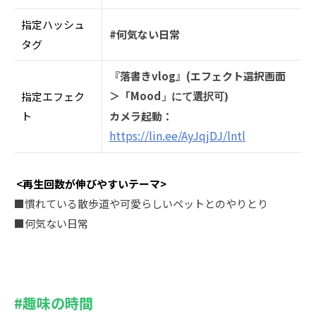
指定ハッシュ
#何気ない⽇常
タグ
『落書きvlog』(エフェクト選択画面
＞「Mood
指定エフェク
」にて選択可)
ト
カメラ起動：
https://lin.ee/AyJqjDJ/lntl
<再生回数が伸びやすいテーマ>
■慣れている散歩道や可愛らしいペットとのやりとり
■何気ない⽇常
#趣味の時間