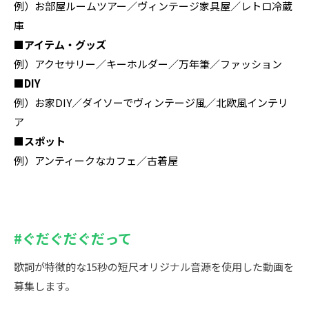
例）お部屋ルームツアー／ヴィンテージ家具屋／レトロ冷蔵
庫
■アイテム・グッズ
例）アクセサリー／キーホルダー／万年筆／ファッション
■DIY
例）お家DIY／ダイソーでヴィンテージ風／北欧風インテリ
ア
■スポット
例）アンティークなカフェ／古着屋
#ぐだぐだぐだって
歌詞が特徴的な15秒の短尺オリジナル⾳源を使用した動画を
募集します。