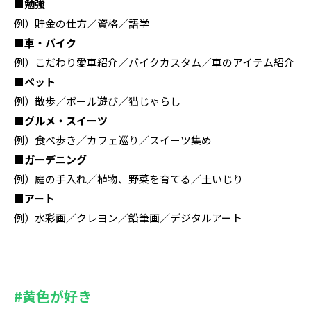
■勉強
例）貯金の仕方／資格／語学
■車・バイク
例）こだわり愛車紹介／バイクカスタム／車のアイテム紹介
■ペット
例）散歩／ボール遊び／猫じゃらし
■グルメ・スイーツ
例）食べ歩き／カフェ巡り／スイーツ集め
■ガーデニング
例）庭の手入れ／植物、野菜を育てる／土いじり
■アート
例）水彩画／クレヨン／鉛筆画／デジタルアート
#⻩色が好き