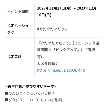
2023年11月27日(月) ～ 2023年12月
イベント期間
10日(日)
指定ハッシュ
#ぐだぐだぐだって
タグ
『ぐだぐだぐだって』(ミュージック選
択画⾯ ＞「ピックアップ
」にて選択
指定音源
可)
カメラ起動：
https://lin.ee/7Dzs5OD/lntl
<再生回数が伸びやすいテーマ>
■のんびりくつろいでいる様⼦
■グダグダ、ゴロゴロしている動画