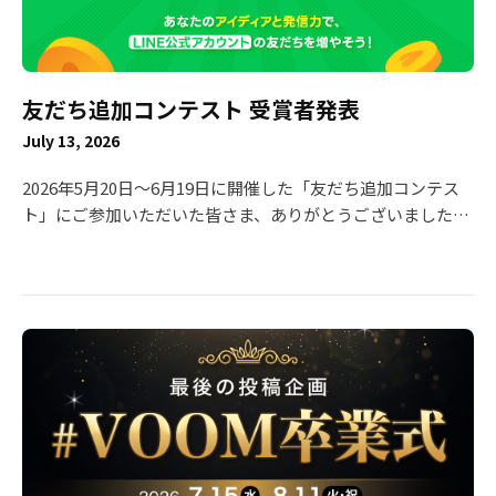
の解消が確認できない際には登録ができかねます。 あらかじ
めご了承くださいますようお願い申し上げます。 新規投稿停
止日： 2026年9月28日（月） ・VOOM studioからの新規投
稿を終了いたします。 サービス提供終了日： 2026年9月30日
友だち追加コンテスト 受賞者発表
（水）午前11時ごろ ・ サービス提供終了日まで、現状通り
収益還元を行ってまいります。 ■ 収益金のお支払いについ
July 13, 2026
て 本プログラム終了に伴う収益金のお支払いは、以下の通
り予定しております。 ・ 最終振込予定日： 2026年11月中
2026年5月20日〜6月19日に開催した「友だち追加コンテス
旬〜末日（予定） ・ 最終お振込の条件について：11月の最
ト」にご参加いただいた皆さま、ありがとうございました！
終振込に限り、最低支払金額（税抜5,000円）の制限を設け
本コンテストは、LINE VOOMでの投稿を通じてLINE公式ア
ず、振込手数料を弊社にて負担のうえ、対象となるすべての
カウントの友だち追加数を競う企画として実施し、多くのク
皆様へ収益金をお支払いいたします。 【重要】アカウントの
リエイターの皆さまに創意工夫を凝らした投稿をしていただ
維持について 収益金の集計および正常な精算処理を行うた
きました。 厳正な審査の結果、以下の方々の受賞が決定しま
め、最終の収益金のお支払いが完了するまで、「LINE
した！ 本ページでは、受賞者一覧と、最優秀賞・優秀賞・ベ
VOOM」のアカウントは削除されないようお願いいたしま
ストアイディア賞を受賞された7名の投稿をご紹介いたしま
す。 ※事前にアカウントが削除された場合、収益金のお支払
す。 🥇 最優秀賞（賞金30万円） 小麦アレルギー🌾 友だち追
いが正常に行われない可能性がございます。 ■ サービス終
加をして、トークにキーワードを送るとコントの続きの動画
了に関するご不明点やご質問は、以下のお問い合わせフォー
が見られるという企画を実施されていました💡 他にも視聴者
ムよりご連絡ください。https://contact-
の動機付けが上手な動画を多数投稿！お見事です👏 ※LINE