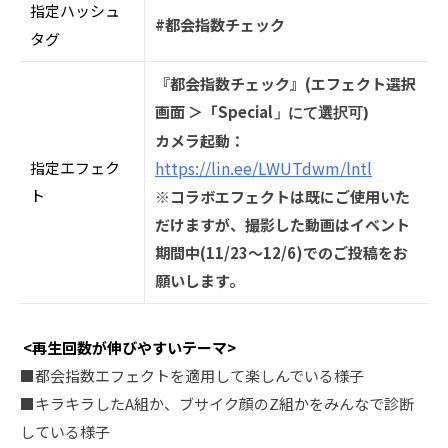
指定ハッシュ
#都会指数チェック
タグ
『都会指数チェック』(エフェクト選択
画面 ＞「Special
」にて選択可)
カメラ起動：
https://lin.ee/LWUTdwm/lntl
指定エフェク
ト
※コラボエフェクトは既にご使⽤いた
だけますが、撮影した動画はイベント
期間中(11/23〜12/6)でのご投稿をお
願いします。
<再生回数が伸びやすいテーマ>
■都会指数エフェクトを適用して楽しんでいる様子
■キラキラしたA組か、ブサイク顔のZ組かをみんなで診断
している様子