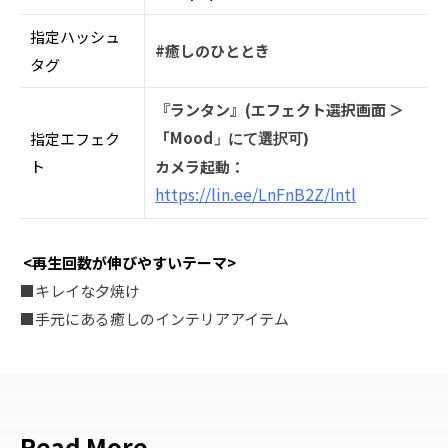
指定ハッシュ
#癒しのひととき
タグ
『ランタン』(エフェクト選択画面 ＞
「Mood
指定エフェク
」にて選択可)
ト
カメラ起動：
https://lin.ee/LnFnB2Z/lntl
<再生回数が伸びやすいテーマ>
■キレイな⼣焼け
■⼿元にある癒しのインテリアアイテム
Read More