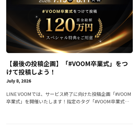
cc.line.me/category1ld/14550 ご利用中の皆様には多大なご
公式アカウントの応答メッセージ機能の使い方はコチラをご
迷惑をおかけいたしますが、何卒ご理解賜りますようお願い
確認ください 🥈 優秀賞（賞金10万円 × 5名） ぴよたぬき♡
申し上げます。 これまでの「LINE VOOM」へのあたたかい
友だち追加してキーワードを送るとアイコン画像や壁紙をプ
ご支援とご協力に、深く感謝申し上げます。 今後ともLINE
レゼントする企画を実施されていました。"期間限定"の要素
をよろしくお願いいたします。
もユーザーアクションの後押しになりそうですね☺️ ぱみ 友
だち追加してキーワードを送るとアイコン画像をプレゼント
する企画を実施。応答メッセージ機能の仕様も丁寧に説明さ
れていて分かりやすいです😊 以下の3組は、友だち追加の方
【最後の投稿企画】「#VOOM卒業式」をつ
法を動画内で説明されていました👍 モフモフモー🐶🌈 うに
ちゃん＆えびちゃん アジーン 💡 ベストアイディア賞（賞金
けて投稿しよう！
20万円） まつぼっくり🍓 時間限定でLINE返信をする企画を
July 8, 2026
実施！1対1のメッセージがいつものLINEで出来て、ファン
の方は嬉しかったはず😍 🎉 入賞（賞金1万円 × 20名） ※順
LINE VOOMでは、サービス終了に向けた投稿企画「#VOOM
不同 わさびの食べる音 ともカフェもか🙈💓 わんこそば みり
卒業式」を開催いたします！指定のタグ「#VOOM卒業式」
ん🙈🌷Illustrator ジャージカップル れつ🦖 IORI Raia くまぽ
をつけて投稿するだけで、豪華賞金が当たるチャンスです。
こ（tttan.） みぃこ すこママ｜料理苦手でも作れる楽ちん飯
ガイドラインに沿っていれば、どんなジャンル・内容でも
🍳 modeA NoRi ココアオレのオンクレブログ 豆柴はなちゃ
OK！これまでVOOMを支えてくださったみなさまと一緒
ん＆まるちゃん ココチャンネル ゆわももチャンネル 【公
に、最後の思い出をつくれたら嬉しいです。 コンテスト概要
式】かな/毎日おうちカフェ もモ太郎。🍑 べんべんファミリ
■投稿期間・受賞内容 【#VOOM卒業式】 VOOMでの活動や