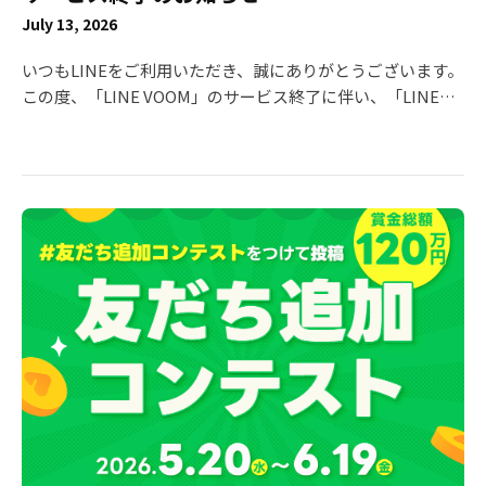
July 13, 2026
いつもLINEをご利用いただき、誠にありがとうございます。
この度、「LINE VOOM」のサービス終了に伴い、「LINE
VOOM Creator Program」につきましても、2026年9月30日
（水）をもちまして終了させていただくこととなりました。
これまで本プログラムをご活用いただき、多大なるご支援を
賜りましたこと、心より御礼申し上げます。 今後のスケジュ
ールおよび収益金のお取り扱いにつきまして、下記の通りご
案内申し上げます。 ■ LINE VOOM サービス終了のお知らせ
サービス終了に関する全体告知は、VOOM studioのお知らせ
欄よりご確認ください。 ・タイトル：「LINE VOOM」サー
ビス終了のお知らせ https://voom-studio.line.biz/ ■ LINE
VOOM Creator Program 終了スケジュール 収益化申請の受
付終了： 2026年7月22日（水） ・ パートナー所属から個人
への収益化切り替えに関しましても、同日をもって受付終了
となります。 ・ クリエイター様の登録情報不備等により審
査が進められない場合、収益化申請の終了期日までに不備等