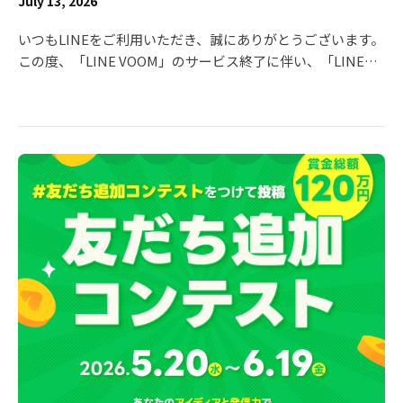
July 13, 2026
いつもLINEをご利用いただき、誠にありがとうございます。
この度、「LINE VOOM」のサービス終了に伴い、「LINE
VOOM Creator Program」につきましても、2026年9月30日
（水）をもちまして終了させていただくこととなりました。
これまで本プログラムをご活用いただき、多大なるご支援を
賜りましたこと、心より御礼申し上げます。 今後のスケジュ
ールおよび収益金のお取り扱いにつきまして、下記の通りご
案内申し上げます。 ■ LINE VOOM サービス終了のお知らせ
サービス終了に関する全体告知は、VOOM studioのお知らせ
欄よりご確認ください。 ・タイトル：「LINE VOOM」サー
ビス終了のお知らせ https://voom-studio.line.biz/ ■ LINE
VOOM Creator Program 終了スケジュール 収益化申請の受
付終了： 2026年7月22日（水） ・ パートナー所属から個人
への収益化切り替えに関しましても、同日をもって受付終了
となります。 ・ クリエイター様の登録情報不備等により審
査が進められない場合、収益化申請の終了期日までに不備等
の解消が確認できない際には登録ができかねます。 あらかじ