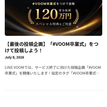
迷惑をおかけいたしますが、何卒ご理解賜りますようお願い
確認ください 🥈 優秀賞（賞金10万円 × 5名） ぴよたぬき♡
申し上げます。 これまでの「LINE VOOM」へのあたたかい
友だち追加してキーワードを送るとアイコン画像や壁紙をプ
ご支援とご協力に、深く感謝申し上げます。 今後ともLINE
レゼントする企画を実施されていました。"期間限定"の要素
をよろしくお願いいたします。
もユーザーアクションの後押しになりそうですね☺️ ぱみ 友
だち追加してキーワードを送るとアイコン画像をプレゼント
する企画を実施。応答メッセージ機能の仕様も丁寧に説明さ
れていて分かりやすいです😊 以下の3組は、友だち追加の方
【最後の投稿企画】「#VOOM卒業式」をつ
法を動画内で説明されていました👍 モフモフモー🐶🌈 うに
ちゃん＆えびちゃん アジーン 💡 ベストアイディア賞（賞金
けて投稿しよう！
20万円） まつぼっくり🍓 時間限定でLINE返信をする企画を
July 8, 2026
実施！1対1のメッセージがいつものLINEで出来て、ファン
の方は嬉しかったはず😍 🎉 入賞（賞金1万円 × 20名） ※順
LINE VOOMでは、サービス終了に向けた投稿企画「#VOOM
不同 わさびの食べる音 ともカフェもか🙈💓 わんこそば みり
卒業式」を開催いたします！指定のタグ「#VOOM卒業式」
ん🙈🌷Illustrator ジャージカップル れつ🦖 IORI Raia くまぽ
をつけて投稿するだけで、豪華賞金が当たるチャンスです。
こ（tttan.） みぃこ すこママ｜料理苦手でも作れる楽ちん飯
ガイドラインに沿っていれば、どんなジャンル・内容でも
🍳 modeA NoRi ココアオレのオンクレブログ 豆柴はなちゃ
OK！これまでVOOMを支えてくださったみなさまと一緒
ん＆まるちゃん ココチャンネル ゆわももチャンネル 【公
に、最後の思い出をつくれたら嬉しいです。 コンテスト概要
式】かな/毎日おうちカフェ もモ太郎。🍑 べんべんファミリ
■投稿期間・受賞内容 【#VOOM卒業式】 VOOMでの活動や
ー Miniature Room 受賞されたクリエイターの皆様、改め