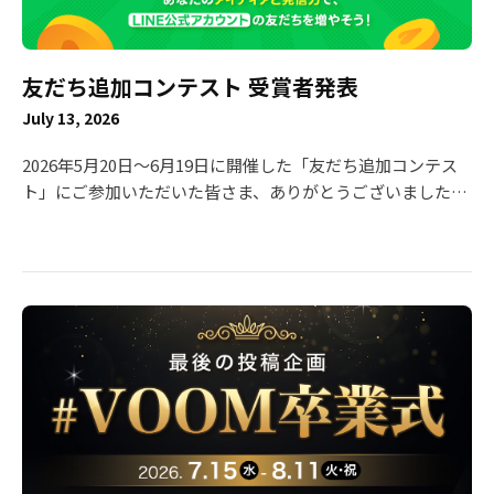
めご了承くださいますようお願い申し上げます。 新規投稿停
止日： 2026年9月28日（月） ・VOOM studioからの新規投
稿を終了いたします。 サービス提供終了日： 2026年9月30日
友だち追加コンテスト 受賞者発表
（水）午前11時ごろ ・ サービス提供終了日まで、現状通り
収益還元を行ってまいります。 ■ 収益金のお支払いについ
July 13, 2026
て 本プログラム終了に伴う収益金のお支払いは、以下の通
り予定しております。 ・ 最終振込予定日： 2026年11月中
2026年5月20日〜6月19日に開催した「友だち追加コンテス
旬〜末日（予定） ・ 最終お振込の条件について：11月の最
ト」にご参加いただいた皆さま、ありがとうございました！
終振込に限り、最低支払金額（税抜5,000円）の制限を設け
本コンテストは、LINE VOOMでの投稿を通じてLINE公式ア
ず、振込手数料を弊社にて負担のうえ、対象となるすべての
カウントの友だち追加数を競う企画として実施し、多くのク
皆様へ収益金をお支払いいたします。 【重要】アカウントの
リエイターの皆さまに創意工夫を凝らした投稿をしていただ
維持について 収益金の集計および正常な精算処理を行うた
きました。 厳正な審査の結果、以下の方々の受賞が決定しま
め、最終の収益金のお支払いが完了するまで、「LINE
した！ 本ページでは、受賞者一覧と、最優秀賞・優秀賞・ベ
VOOM」のアカウントは削除されないようお願いいたしま
ストアイディア賞を受賞された7名の投稿をご紹介いたしま
す。 ※事前にアカウントが削除された場合、収益金のお支払
す。 🥇 最優秀賞（賞金30万円） 小麦アレルギー🌾 友だち追
いが正常に行われない可能性がございます。 ■ サービス終
加をして、トークにキーワードを送るとコントの続きの動画
了に関するご不明点やご質問は、以下のお問い合わせフォー
が見られるという企画を実施されていました💡 他にも視聴者
ムよりご連絡ください。https://contact-
の動機付けが上手な動画を多数投稿！お見事です👏 ※LINE
cc.line.me/category1ld/14550 ご利用中の皆様には多大なご
公式アカウントの応答メッセージ機能の使い方はコチラをご