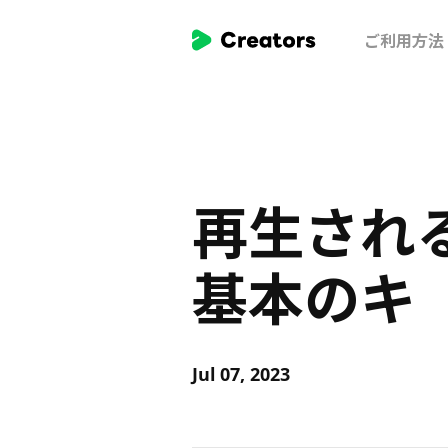
Skip
To
ご利用方法
main
Contents
再生され
基本のキ
Jul 07, 2023