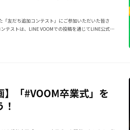
申請の終了期日までに不備等の解消が確認できない際に
了承くださいますようお願い申し上げます。 新規投稿
OOM studioからの新規投稿を終了いたします。 サービ
開催した「友だち追加コンテスト」にご参加いただいた皆さ
（水）午前11時ごろ ・ サービス提供終了日まで、現状通り
テストは、LINE VOOMでの投稿を通じてLINE公式ア
として実施し、多くのクリエイターの皆さまに創意工夫
おります。 ・ 最終振込予定日： 2026年11月中旬〜末
た。 厳正な審査の結果、以下の方々の受賞が決定しまし
について：11月の最終振込に限り、最低支払金額（税抜
、最優秀賞・優秀賞・ベストアイディア賞を受賞された7
込手数料を弊社にて負担のうえ、対象となるすべての皆様へ
コントの続きの動画が見られるという企画を実施されて
金のお支払いが完了するまで、「LINE VOOM」のアカ
が上手な動画を多数投稿！お見事です👏 ※LINE公式ア
たします。 ※事前にアカウントが削除された場合、収益
方はコチラをご確認ください 🥈 優秀賞（賞金10万円
】「#VOOM卒業式」を
■ サービス終了に関するご不明点
よりご連絡ください。https://contact-
"期間限定"の要素もユーザーアクションの後押しになり
う！
ます。 これまでの「LINE VOOM」へのあたたかいご
寧に説明されていて分かりやすいです😊 以下の3組
す。 今後ともLINEをよろしくお願いいたします。
ました👍 モフモフモー🐶🌈 うにちゃん＆え