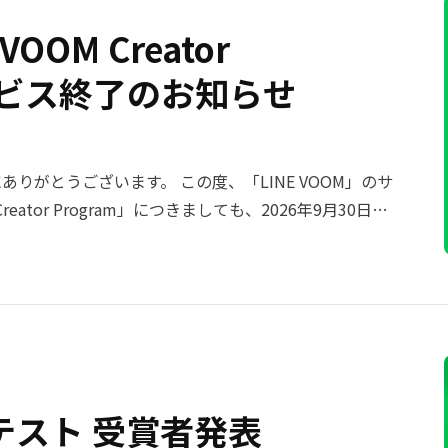
OOM Creator
サービス終了のお知らせ
ありがとうございます。 この度、「LINE VOOM」のサ
eator Program」につきましても、2026年9月30日
だくこととなりました。 これまで本プログラムをご活用
したこと、心より御礼申し上げます。 今後のスケジュー
、下記の通りご案内申し上げます。 ■ LINE
ービス終了に関する全体告知は、VOOM studioのお知ら
ル：「LINE VOOM」サービス終了のお知らせ
日（水） ・ パートナー所属から個人への収益化切り替えに関
テスト 受賞者発表
となります。 ・ クリエイター様の登録情報不備等によ