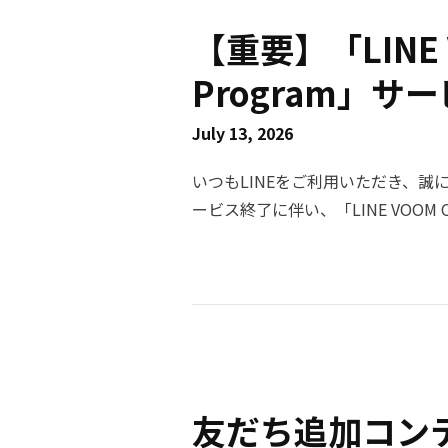
【重要】「LINE V
Program」
July 13, 2026
いつもLINEをご利用いただき、誠に
ービス終了に伴い、「LINE VOOM Cr
（水）をもちまして終了させていた
いただき、多大なるご支援を賜りま
ルおよび収益金のお取り扱いにつきまして
VOOM サービス終了のお知らせ サ
せ欄よりご確認ください。 ・タイト
https://voom-studio.line.biz/ ■ LINE VOOM Creator Program 終了スケジュール 収益化申
請の受付終了： 2026年7月22
友だち追加コン
しましても、同日をもって受付終了