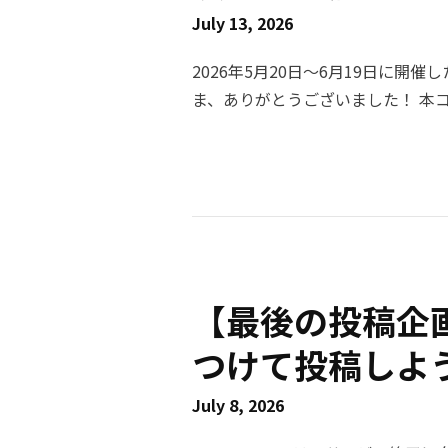
り審査が進められない場合、収益化
July 13, 2026
は登録ができかねます。 あらかじめご
停止日： 2026年9月28日（月） ・V
2026年5月20日〜6月19日に
ス提供終了日： 2026年9月30日
ま、ありがとうございました！ 本コン
収益還元を行ってまいります。 ■ 収益金のお支払いについて 本プログラム終了に伴う収益
カウントの友だち追加数を競う企画
金のお支払いは、以下の通り予定して
を凝らした投稿をしていただきまし
日（予定） ・ 最終お振込の条件
た！ 本ページでは、受賞者一覧と
5,000円）の制限を設けず、振
名の投稿をご紹介いたします。 🥇 最優秀賞（賞金30万円） 小麦アレルギー🌾 友だち追加を
収益金をお支払いいたします。 【重要】アカウントの維持について 収益金の集計および正
して、トークにキーワードを送ると
常な精算処理を行うため、最終の収益
いました💡 他にも視聴者の動機付け
ウントは削除されないようお願いい
カウントの応答メッセージ機能の使い
【最後の投稿企画
金のお支払いが正常に行われない可能性がございます。 
× 5名） ぴよたぬき♡ 友だち追加してキーワードを送るとアイコン画像や壁紙をプレゼン
やご質問は、以下のお問い合わせフォーム
トする企画を実施されていました。
つけて投稿しよ
cc.line.me/category1ld/14550 ご利用中の皆様には多大なご迷惑をおかけいたしますが、何
そうですね☺️ ぱみ 友だち追加してキーワードを送るとアイコン画像をプレゼントする企画
卒ご理解賜りますようお願い申し上げ
July 8, 2026
を実施。応答メッセージ機能の仕様も丁
支援とご協力に、深く感謝申し上げま
は、友だち追加の方法を動画内で説明されてい